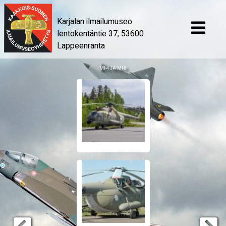
Karjalan ilmailumuseo
lentokentäntie 37, 53600
Lappeenranta
MI-4 JA MI-8