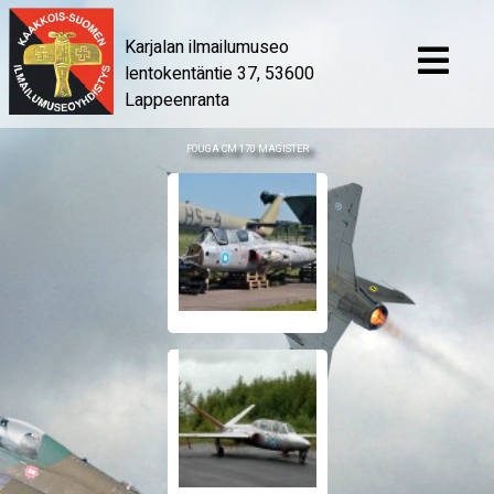
Karjalan ilmailumuseo
lentokentäntie 37, 53600
Lappeenranta
FOUGA CM 170 MAGISTER