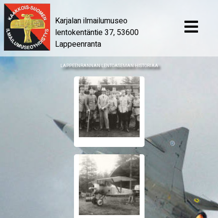
Karjalan ilmailumuseo
lentokentäntie 37, 53600
Lappeenranta
LAPPEENRANNAN LENTOASEMAN HISTORIAA