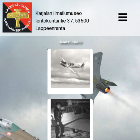
Karjalan ilmailumuseo
lentokentäntie 37, 53600
Lappeenranta
SAAB 91D SAFIR