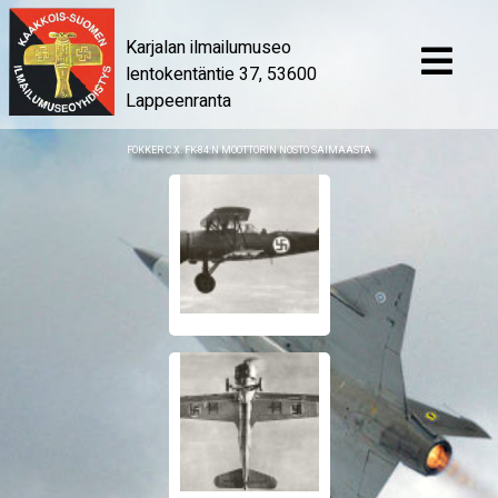
Karjalan ilmailumuseo
lentokentäntie 37, 53600
Lappeenranta
FOKKER C.X. FK-84:N MOOTTORIN NOSTO SAIMAASTA