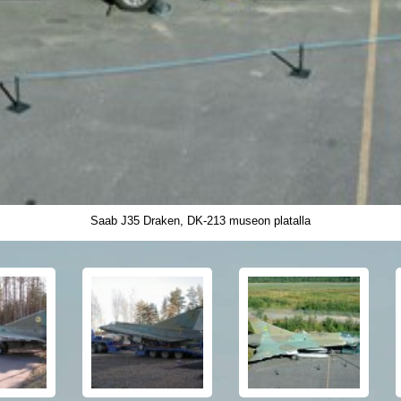
Saab J35 Draken, DK-213 museon platalla