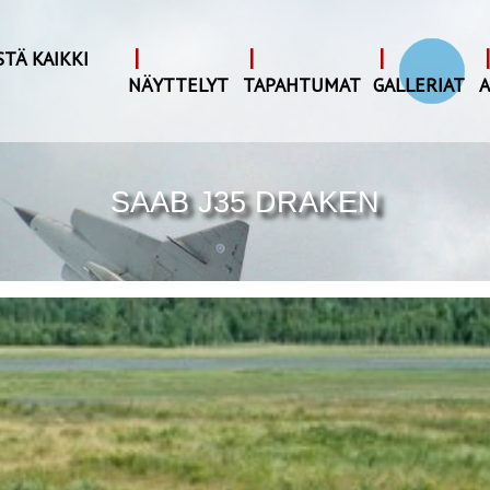
|
|
|
|
STÄ KAIKKI
I
NÄYTTELYT
TAPAHTUMAT
GALLERIAT
A
SAAB J35 DRAKEN