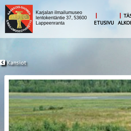
Karjalan ilmailumuseo
|
|
TÄ
lentokentäntie 37, 53600
ETUSIVU
ALKO
Lappeenranta
Kansiot