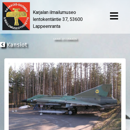
Karjalan ilmailumuseo
lentokentäntie 37, 53600
Lappeenranta
SAAB J35 DRAKEN
Kansiot