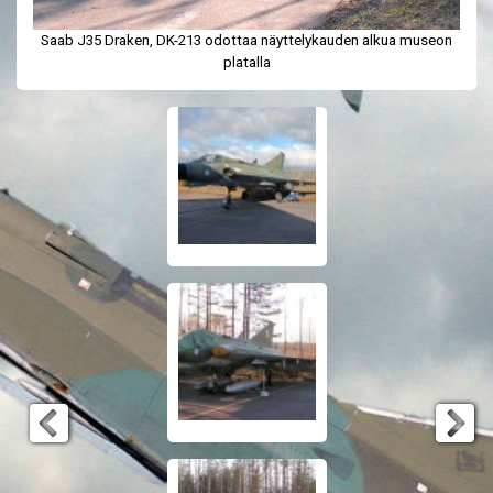
Saab J35 Draken, DK-213 odottaa näyttelykauden alkua museon
platalla