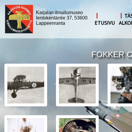
Karjalan ilmailumuseo
|
|
TÄ
lentokentäntie 37, 53600
ETUSIVU
ALKO
Lappeenranta
FOKKER C