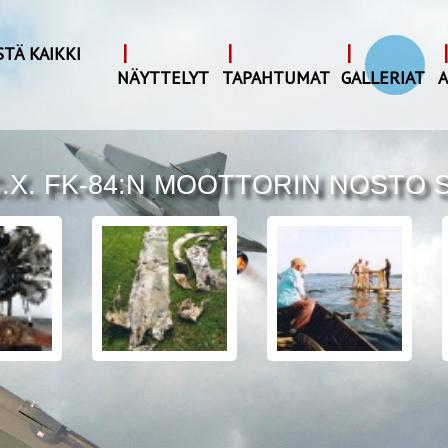
|
|
|
|
STÄ KAIKKI
I
NÄYTTELYT
TAPAHTUMAT
GALLERIAT
A
.X. FK-84:N MOOTTORIN NOSTO 